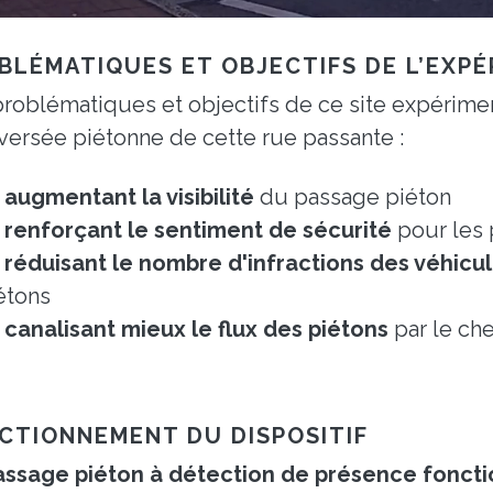
BLÉMATIQUES ET OBJECTIFS DE L’EXP
roblématiques et objectifs de ce site expérime
aversée piétonne de cette rue passante :
n
augmentant la visibilité
du passage piéton
n
renforçant le sentiment de sécurité
pour les 
n
réduisant le nombre d'infractions des véhicu
étons
n
canalisant mieux le flux des piétons
par le ch
CTIONNEMENT DU DISPOSITIF
assage piéton à détection de présence foncti