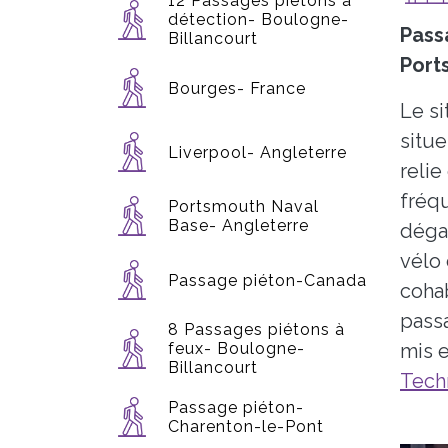
12 Passages piétons à
détection- Boulogne-
Pass
Billancourt
Port
Bourges- France
Le si
situ
Liverpool- Angleterre
reli
fréq
Portsmouth Naval
Base- Angleterre
dégag
vélo 
Passage piéton-Canada
cohab
pass
8 Passages piétons à
feux- Boulogne-
mis e
Billancourt
Tech
Passage piéton-
Charenton-le-Pont