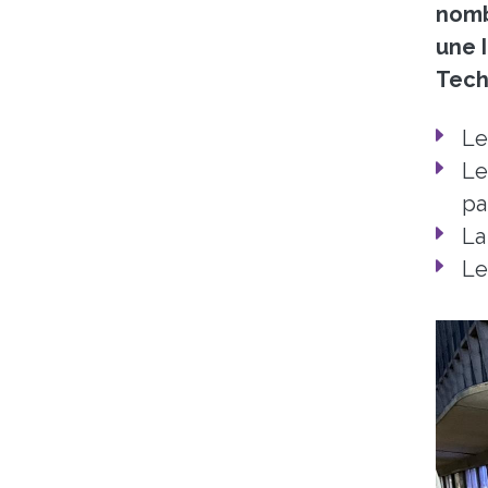
nomb
une 
Tech
Le
Le
pa
La
Le