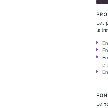
PRO
Les p
la tr
E
E
E
pi
E
FON
Le
p