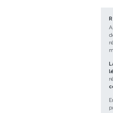
R
A
d
r
m
L
l
r
c
E
p