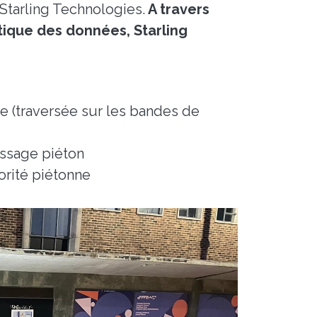
Starling Technologies.
A travers
atique des données, Starling
 (traversée sur les bandes de
assage piéton
orité piétonne