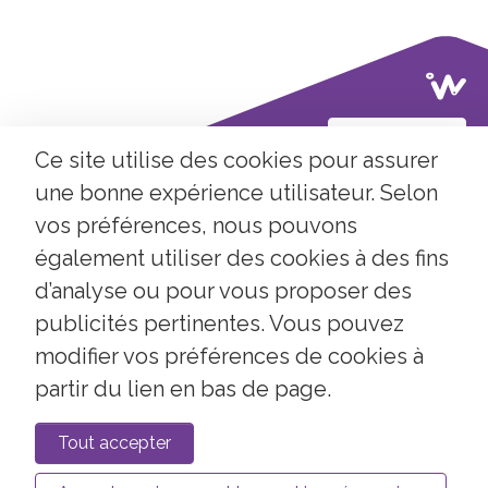
Contactez-nous
Ce site utilise des cookies pour assurer
une bonne expérience utilisateur. Selon
vos préférences, nous pouvons
Nos partenaires
Contact
FAQ
également utiliser des cookies à des fins
d’analyse ou pour vous proposer des
publicités pertinentes. Vous pouvez
modifier vos préférences de cookies à
Mentions légales
RGPD
Cookies
LinkedIn
Twitter
Instagram
Youtube
partir du lien en bas de page.
Tout accepter